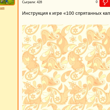
0
Сыграли: 428
ния
Инструкция к игре «100 спрятанных ка