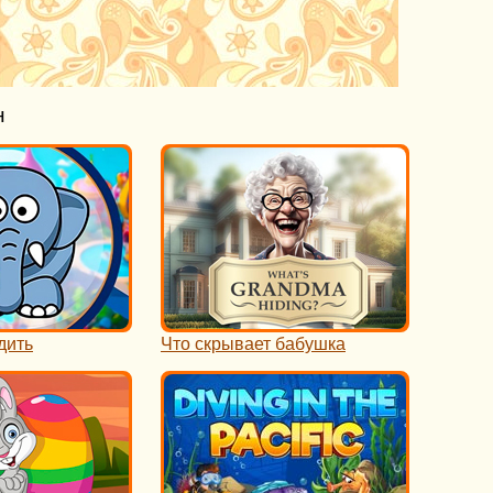
н
дить
Что скрывает бабушка