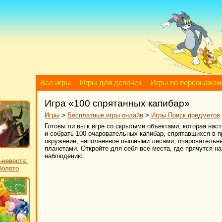
Все игры
Игры для девочек
Игры по персонажам
Игра «100 спрятанных капибар»
Игры
>
Бесплатные игры онлайн
>
Игры Поиск предметов
Готовы ли вы к игре со скрытыми объектами, которая нас
и собрать 100 очаровательных капибар, спрятавшихся в
окружение, наполненное пышными лесами, очаровательн
планетами. Откройте для себя все места, где прячутся н
наблюдению.
-невеста:
болото