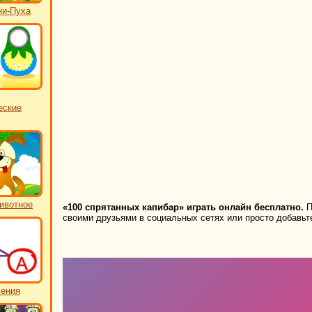
ни-Пуха
еские
ивотное
«100 спрятанных капибар» играть онлайн бесплатно.
П
своими друзьями в социальных сетях или просто добавьте
чения