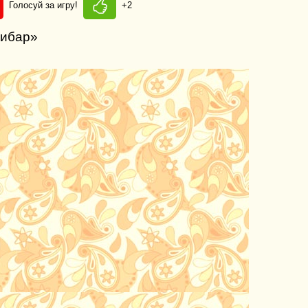
Голосуй за игру!
+2
пибар»