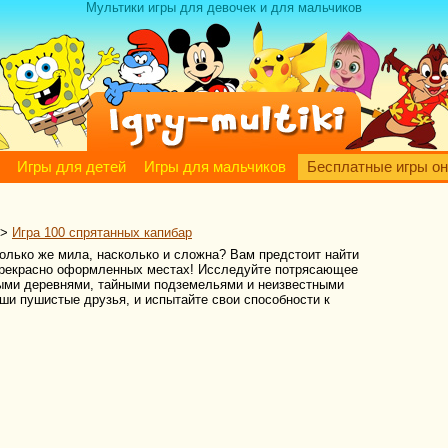
Мультики игры для девочек и для мальчиков
Игры для детей
Игры для мальчиков
Бесплатные игры о
>
Игра 100 спрятанных капибар
только же мила, насколько и сложна? Вам предстоит найти
 прекрасно оформленных местах! Исследуйте потрясающее
ыми деревнями, тайными подземельями и неизвестными
аши пушистые друзья, и испытайте свои способности к