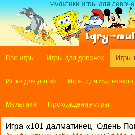
Мультики игры для девоче
Все игры
Игры для девочек
Игры 
Игры для детей
Игры для мальчиков
Мультики
Прохождение игры
Игра «101 далматинец: Одень По
Игры
>
Игры по персонажам
>
Игры 101 далматинец
>
Игра 101 далм