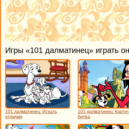
Игры «101 далматинец» играть о
101 далматинец: Искать
101 далматинец: Карто
отличия
битва