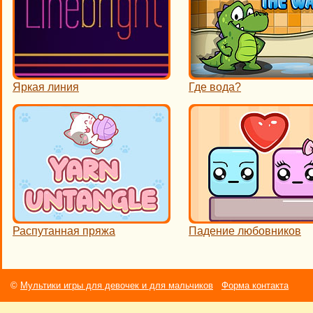
Яркая линия
Где вода?
Распутанная пряжа
Падение любовников
©
Мультики игры для девочек и для мальчиков
Форма контакта