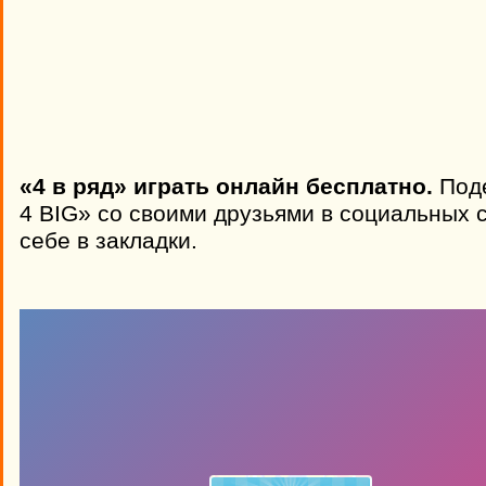
«4 в ряд» играть онлайн бесплатно.
Поде
4 BIG» со своими друзьями в социальных с
себе в закладки.