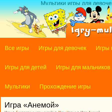
Мультики игры для девоче
Все игры
Игры для девочек
Игры 
Игры для детей
Игры для мальчиков
Мультики
Прохождение игры
Игра «Анемой»