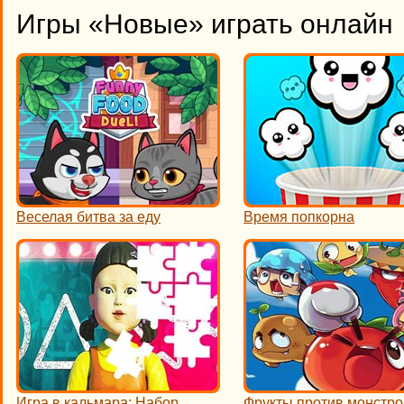
Игры «Новые» играть онлайн
Веселая битва за еду
Время попкорна
Игра в кальмара: Набор
Фрукты против монстро