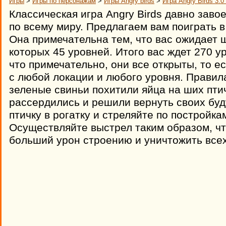
Игры
>
Игры по персонажам
>
Игры Angry birds
>
Игра Angry Birds 3.0
Классическая игра Angry Birds давно зав
по всему миру. Предлагаем вам поиграть в
Она примечательна тем, что вас ожидает ш
которых 45 уровней. Итого вас ждет 270 у
что примечательно, они все открыты, то е
с любой локации и любого уровня. Правил
зеленые свиньи похитили яйца на ших птич
рассердились и решили вернуть своих б
птичку в рогатку и стреляйте по постройк
Осуществляйте выстрел таким образом, ч
больший урон строению и уничтожить всех