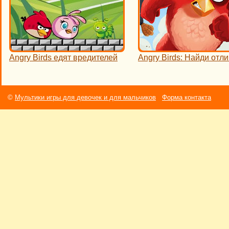
Angry Birds едят вредителей
Angry Birds: Найди отл
©
Мультики игры для девочек и для мальчиков
Форма контакта