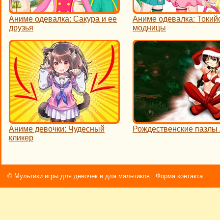
Аниме одевалка: Сакура и ее
Аниме одевалка: Токий
друзья
модницы
Аниме девочки: Чудесный
Рождественские пазлы
кликер
©
Мультики игры для девочек и для мальчиков
Форма контакта