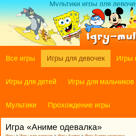
Мультики игры для девоче
Все игры
Игры для девочек
Игры 
Игры для детей
Игры для мальчиков
Мультики
Прохождение игры
Игра «Аниме одевалка»
Игры
>
Игры для девочек
>
Игры Аниме
>
Игра Аниме одевалка