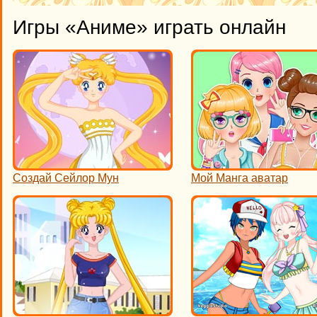
Игры «Аниме» играть онлайн
Создай Сейлор Мун
Мой Манга аватар