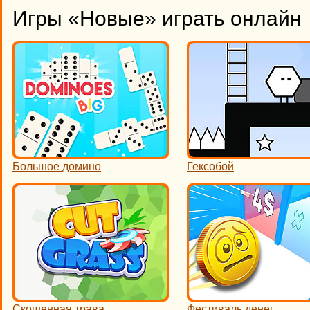
Игры «Новые» играть онлайн
Большое домино
Гексобой
Скошенная трава
Фестиваль денег