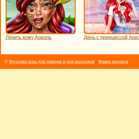
Лечить кожу Ариэль
День с принцессой Ари
©
Мультики игры для девочек и для мальчиков
Форма контакта