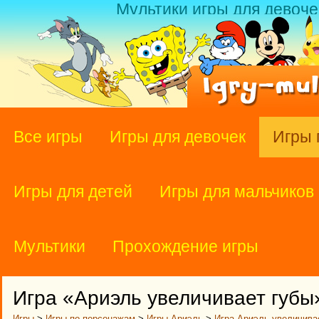
Мультики игры для девоче
Все игры
Игры для девочек
Игры 
Игры для детей
Игры для мальчиков
Мультики
Прохождение игры
Игра «Ариэль увеличивает губы
Игры
>
Игры по персонажам
>
Игры Ариэль
>
Игра Ариэль увеличива