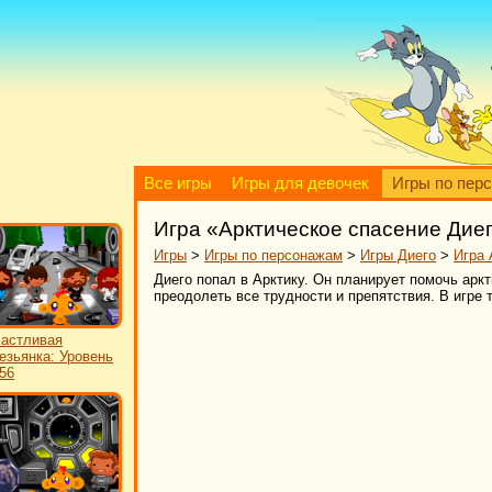
Все игры
Игры для девочек
Игры по пер
Игра «Арктическое спасение Дие
Игры
>
Игры по персонажам
>
Игры Диего
>
Игра 
Диего попал в Арктику. Он планирует помочь арк
преодолеть все трудности и препятствия. В игре
астливая
езьянка: Уровень
56