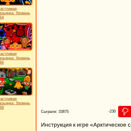
астливая
езьянка: Уровень
64
астливая
езьянка: Уровень
66
астливая
езьянка: Уровень
68
-230
Сыграли: 33875
Инструкция к игре «Арктическое 