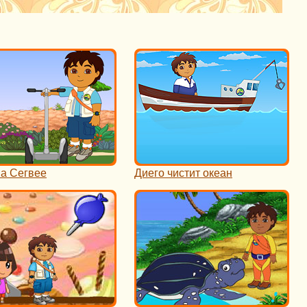
на Сегвее
Диего чистит океан