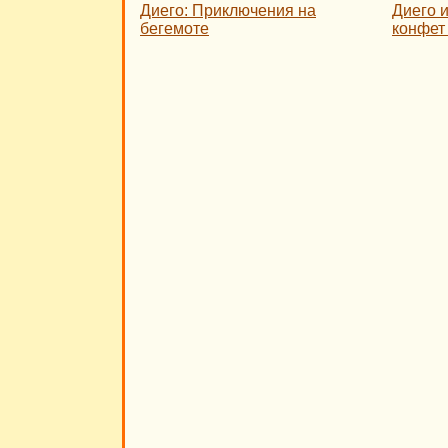
Диего: Приключения на
Диего 
бегемоте
конфет