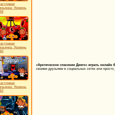
астливая
езьянка: Уровень
58
астливая
езьянка: Уровень
60
«Арктическое спасение Диего» играть онлайн 
своими друзьями в социальных сетях или просто 
астливая
езьянка: Уровень
62