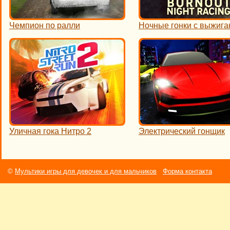
Чемпион по ралли
Ночные гонки с выжиг
Уличная гока Нитро 2
Электрический гонщик
©
Мультики игры для девочек и для мальчиков
Форма контакта