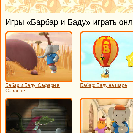
Игры «Барбар и Баду» играть он
Бабар и Баду: Сафари в
Бабар: Баду на шаре
Саванне