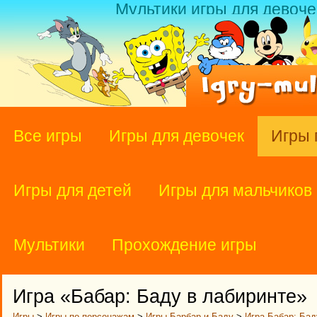
Мультики игры для девоче
Все игры
Игры для девочек
Игры 
Игры для детей
Игры для мальчиков
Мультики
Прохождение игры
Игра «Бабар: Баду в лабиринте»
Игры
>
Игры по персонажам
>
Игры Барбар и Баду
>
Игра Бабар: Бад