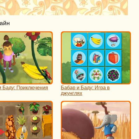
лайн
и Баду: Приключения
Бабар и Баду: Игра в
джунглях