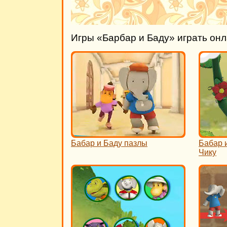
Игры «Барбар и Баду» играть он
Бабар и Баду пазлы
Бабар 
Чику