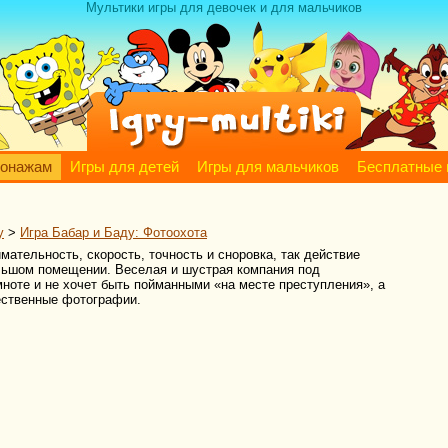
Мультики игры для девочек и для мальчиков
сонажам
Игры для детей
Игры для мальчиков
Бесплатные 
у
>
Игра Бабар и Баду: Фотоохота
мательность, скорость, точность и сноровка, так действие
ольшом помещении. Веселая и шустрая компания под
ноте и не хочет быть пойманными «на месте преступления», а
чественные фотографии.