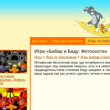
Все игры
Игры для девочек
Игры по пер
Игра «Бабар и Баду: Фотоохота»
Игры
>
Игры по персонажам
>
Игры Барбар и Бад
Интересная бесплатная игра, где потребуются вни
происходит под покровом темноты, хоть и в неб
предводительством слоненка Баду шныряет в тем
ваша задача как раз успеть сделать четкие и ка
астливая
езьянка: Уровень
58