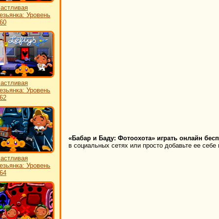
астливая
езьянка: Уровень
60
астливая
езьянка: Уровень
62
«Бабар и Баду: Фотоохота» играть онлайн бесп
в социальных сетях или просто добавьте ее себе 
астливая
езьянка: Уровень
64