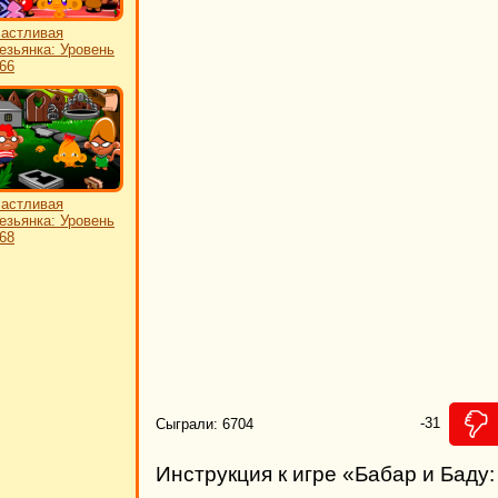
астливая
езьянка: Уровень
66
астливая
езьянка: Уровень
68
-31
Сыграли: 6704
Инструкция к игре «Бабар и Баду