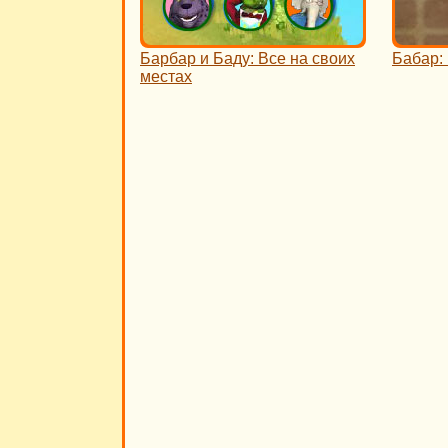
Барбар и Баду: Все на своих
Бабар:
местах