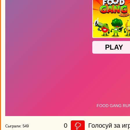
0
Голосуй за иг
Сыграли: 549