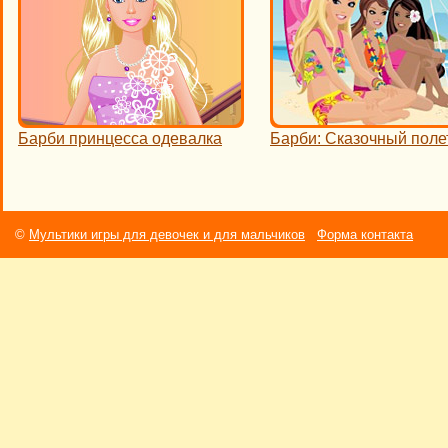
Барби принцесса одевалка
Барби: Сказочный поле
©
Мультики игры для девочек и для мальчиков
Форма контакта