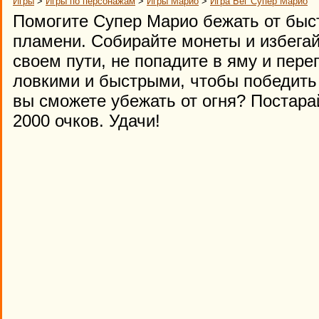
Игры
>
Игры по персонажам
>
Игры Марио
>
Игра Бег Супер Марио
Помогите Супер Марио бежать от бы
пламени. Собирайте монеты и избегай
своем пути, не попадите в яму и пер
ловкими и быстрыми, чтобы победить 
вы сможете убежать от огня? Постара
2000 очков. Удачи!