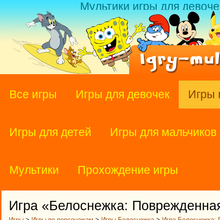
Мультики игры для девоче
Все игры
Игры для девочек
Игры 
Игры для детей
Игры для мальчиков
Мультики
Прохождение игры
Игра «Белоснежка: Поврежденная
Игры
>
Игры по персонажам
>
Игры Белоснежка
>
Игра Белоснежка: 