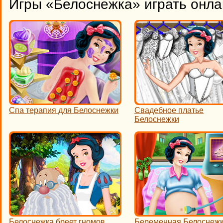
Игры «Белоснежка» играть онла
Спа терапия для Белоснежки
Свадебное платье
Белоснежки
Белоснежка бреет гномов
Беременная Белоснеж