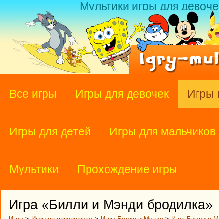
Мультики игры для девоче
Все игры
Игры для девочек
Игры 
Игры для детей
Игры для мальчиков
Мультики
Прохождение игры
Игра «Билли и Мэнди бродилка»
Игры
>
Игры по персонажам
>
Игры Билли и Мэнди
>
Игра Билли и М