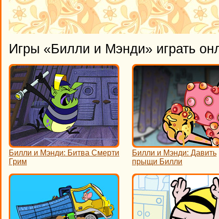
Игры «Билли и Мэнди» играть он
Билли и Мэнди: Битва Смерти
Билли и Мэнди: Давить
Грим
прыщи Билли