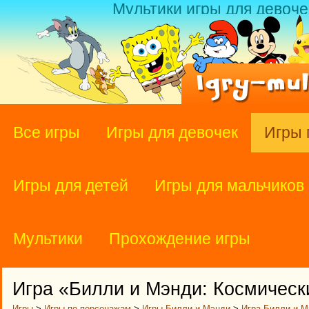
Мультики игры для девоче
Все игры
Игры для девочек
Игры 
Игры для детей
Игры для мальчиков
Мультики
Прохождение игры
Игра «Билли и Мэнди: Космическ
Игры
>
Игры по персонажам
>
Игры Билли и Мэнди
>
Игра Билли и М