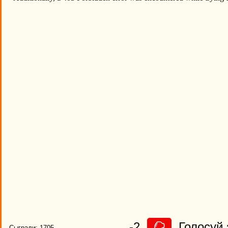
-2
Голосуй 
Сыграли: 1705