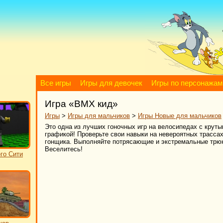
Все игры
Игры для девочек
Игры по персонажам
Игра «BMX кид»
Игры
>
Игры для мальчиков
>
Игры Новые для мальчиков
Это одна из лучших гоночных игр на велосипедах с кру
графикой! Проверьте свои навыки на невероятных трассах
гонщика. Выполняйте потрясающие и экстремальные трюки,
Веселитесь!
го Сити