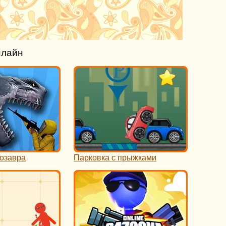
нлайн
озавра
Парковка с прыжками