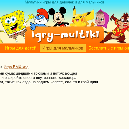
Мультики игры для девочек и для мальчиков
Игры для детей
Игры для мальчиков
Бесплатные игры о
>
Игра BMX кид
тыми сумасшедшими трюками и потрясающей
 и раскройте своего внутреннего каскадера-
 такие как езда на заднем колесе, сальто и грайндинг!