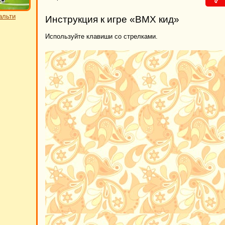
альти
Инструкция к игре «BMX кид»
Используйте клавиши со стрелками.