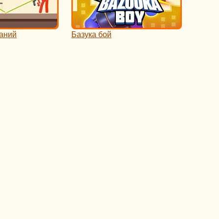
аний
Базука бой