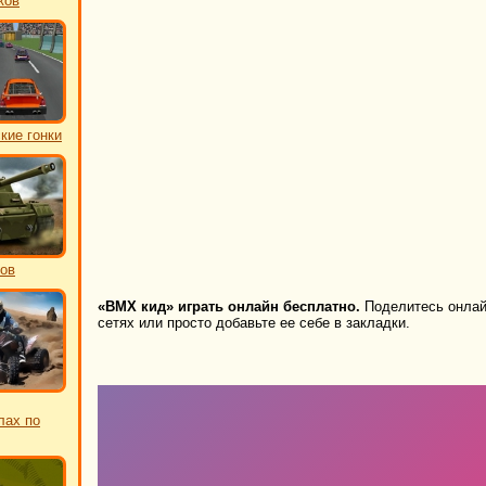
ков
кие гонки
ков
«BMX кид» играть онлайн бесплатно.
Поделитесь онлай
сетях или просто добавьте ее себе в закладки.
лах по