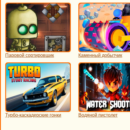
Паровой сортировщик
Каменный добытчик
Турбо-каскадерские гонки
Водяной пистолет