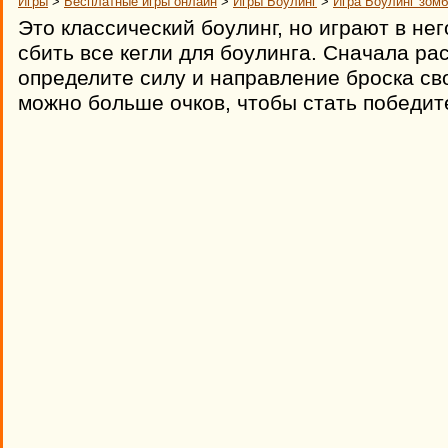
Игры
>
Бесплатные игры онлайн
>
Игры Боулинг
>
Игра Боулинг зом
Это классический боулинг, но играют в не
сбить все кегли для боулинга. Сначала ра
определите силу и направление броска св
можно больше очков, чтобы стать победит