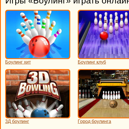
Игры «Боулинг» играть онлай
Боулинг хит
Боулинг клуб
3Д боулинг
Город боулинга