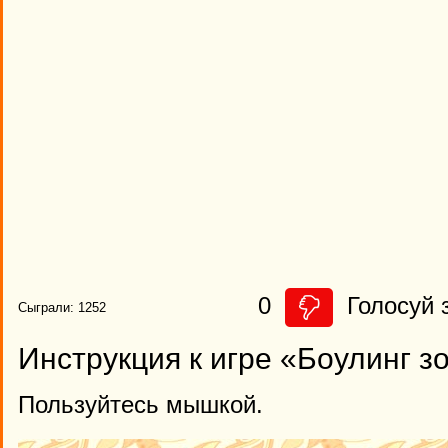
0
Голосуй з
Сыграли: 1252
Инструкция к игре «Боулинг з
Пользуйтесь мышкой.