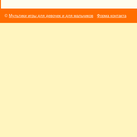
©
Мультики игры для девочек и для мальчиков
Форма контакта