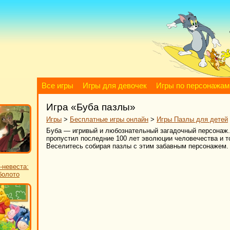
Все игры
Игры для девочек
Игры по персонажам
Игра «Буба пазлы»
Игры
>
Бесплатные игры онлайн
>
Игры Пазлы для детей
Буба — игривый и любознательный загадочный персонаж. Н
пропустил последние 100 лет эволюции человечества и т
Веселитесь собирая пазлы с этим забавным персонажем.
-невеста:
болото