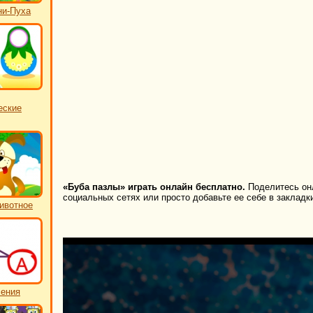
ни-Пуха
еские
«Буба пазлы» играть онлайн бесплатно.
Поделитесь онл
социальных сетях или просто добавьте ее себе в закладк
ивотное
чения