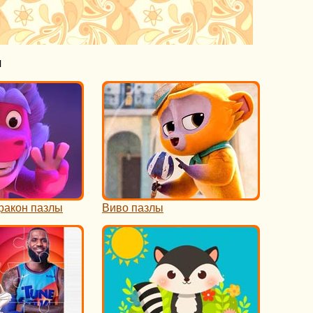
н
ракон пазлы
Виво пазлы