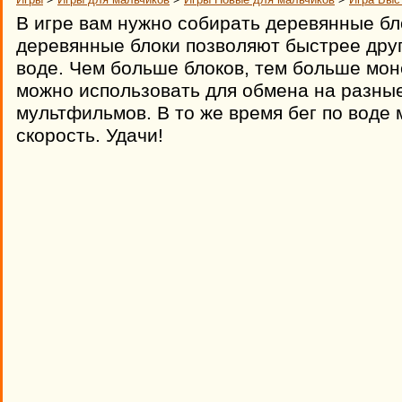
В игре вам нужно собирать деревянные бл
деревянные блоки позволяют быстрее друг
воде. Чем больше блоков, тем больше мон
можно использовать для обмена на разны
мультфильмов. В то же время бег по воде
скорость. Удачи!