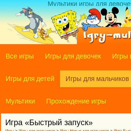
Мультики игры для девоче
Все игры
Игры для девочек
Игры 
Игры для детей
Игры для мальчиков
Мультики
Прохождение игры
Игра «Быстрый запуск»
Игры
>
Игры для мальчиков
>
Игры Новые для мальчиков
>
Игра Быс