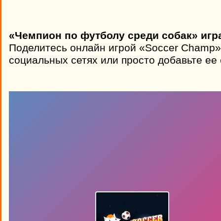
«Чемпион по футболу среди собак» игр
Поделитесь онлайн игрой «Soccer Champ»
социальных сетях или просто добавьте ее 