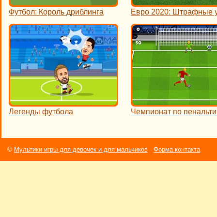
Футбол: Король дриблинга
Евро 2020: Штрафные 
Легенды футбола
Чемпионат по пенальти
©
Мультики игры для девочек и для мальчиков
Форма контакта