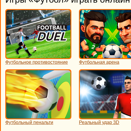
Футбольное противостояние
Футбольная арена
Футбольный пенальти
Реальный удар 3D