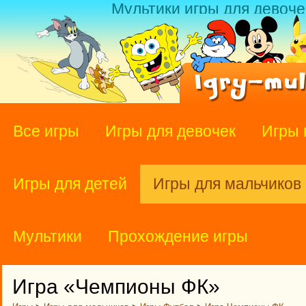
Мультики игры для девоче
Все игры
Игры для девочек
Игры 
Игры для детей
Игры для мальчиков
Мультики
Прохождение игры
Игра «Чемпионы ФК»