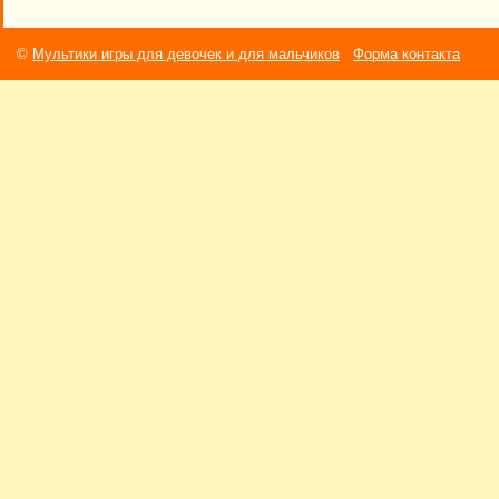
©
Мультики игры для девочек и для мальчиков
Форма контакта