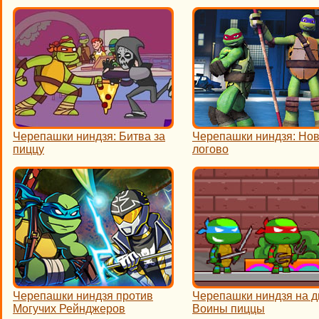
Черепашки ниндзя: Битва за
Черепашки ниндзя: Но
пиццу
логово
Черепашки ниндзя против
Черепашки ниндзя на д
Могучих Рейнджеров
Воины пиццы