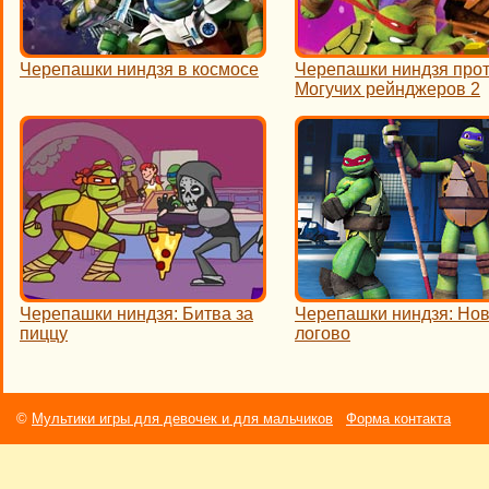
Черепашки ниндзя в космосе
Черепашки ниндзя про
Могучих рейнджеров 2
Черепашки ниндзя: Битва за
Черепашки ниндзя: Но
пиццу
логово
©
Мультики игры для девочек и для мальчиков
Форма контакта