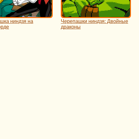
шка ниндзя на
Черепашки ниндзя: Двойные
орде
драконы