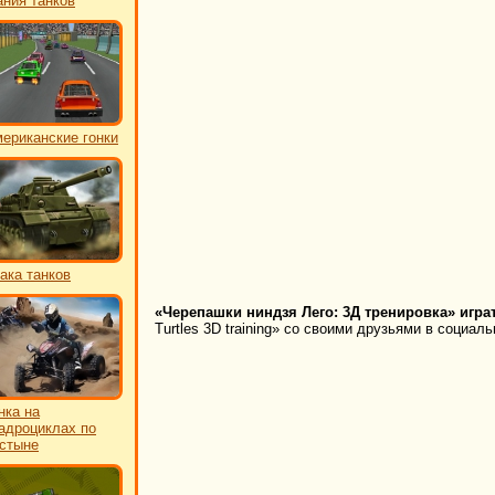
ния танков
ериканские гонки
ака танков
«Черепашки ниндзя Лего: 3Д тренировка» игра
Turtles 3D training» со своими друзьями в социал
нка на
адроциклах по
стыне