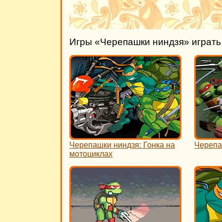
Игры «Черепашки ниндзя» играть
Черепашки ниндзя: Гонка на
Черепа
мотоциклах