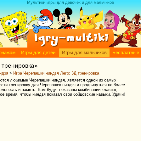
Мультики игры для девочек и для мальчиков
сонажам
Игры для детей
Игры для мальчиков
Бесплатные 
Д тренировка»
ндзя
>
Игра Черепашки ниндзя Лего: 3Д тренировка
ляются любимые Черепашки ниндзя, является одной из самых
вести тренировку для Черепашек ниндзя и продвинуться на более
ельность и память. Вам будут показаны комбинации клавиш,
ое время, чтобы ниндзя показал свои бойцовские навыки. Удачи!