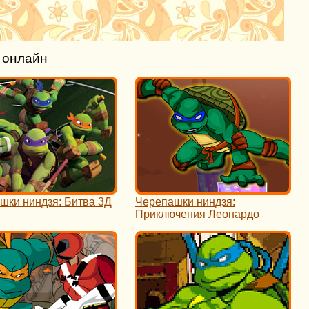
 онлайн
шки ниндзя: Битва 3Д
Черепашки ниндзя:
Приключения Леонардо