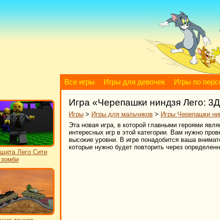
Все игры
Игры для девочек
Игры по пер
Игра «Черепашки ниндзя Лего: 3
Игры
>
Игры для мальчиков
>
Игры Черепашки ни
Эта новая игра, в которой главными героями яв
интересных игр в этой категории. Вам нужно про
высокие уровни. В игре понадобится ваша внимат
которые нужно будет повторить через определенн
щита Лего Сити
 зомби