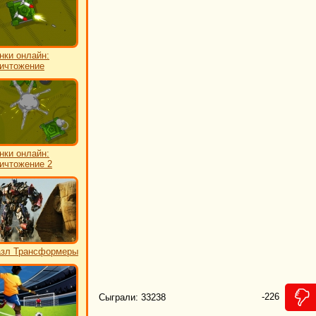
нки онлайн:
ичтожение
нки онлайн:
ичтожение 2
зл Трансформеры
-226
Сыграли: 33238