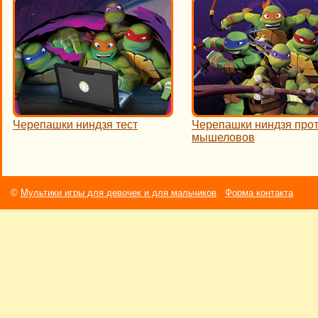
Черепашки ниндзя тест
Черепашки ниндзя про
мышеловов
©
Мультики игры для девочек и для мальчиков
Форма контакта