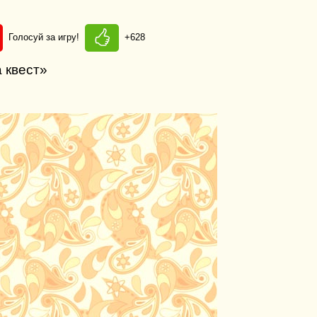
Голосуй за игру!
+628
 квест»