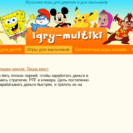
Мультики игры для девочек и для мальчиков
 для детей
Игры для мальчиков
Бесплатные игры онлайн
пашки ниндзя: Пицца квест
 бить плохих парней, чтобы заработать деньги и
месь стратегии, РПГ и кликера. Цель постепенно
арабатывать деньги быстрее, и тратить их на