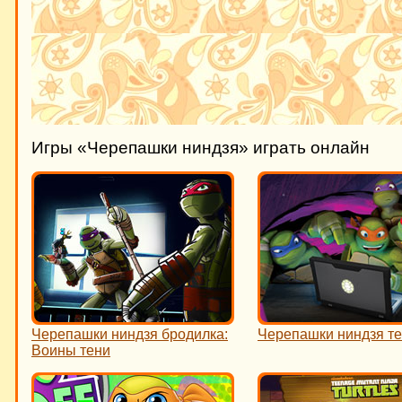
Игры «Черепашки ниндзя» играть онлайн
Черепашки ниндзя бродилка:
Черепашки ниндзя те
Воины тени