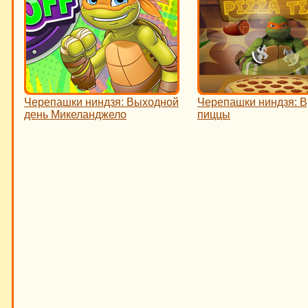
Черепашки ниндзя: Выходной
Черепашки ниндзя: 
день Микеланджело
пиццы