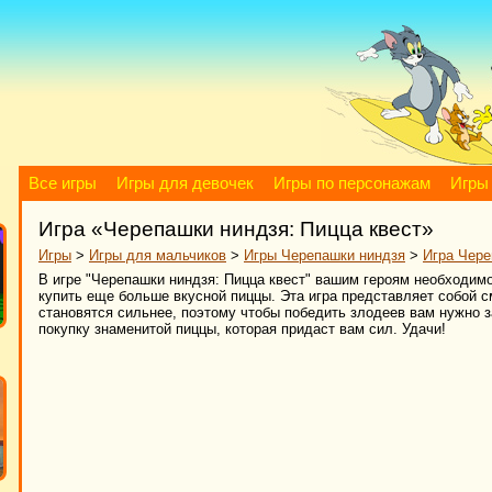
Все игры
Игры для девочек
Игры по персонажам
Игры
Игра «Черепашки ниндзя: Пицца квест»
Игры
>
Игры для мальчиков
>
Игры Черепашки ниндзя
>
Игра Чере
В игре "Черепашки ниндзя: Пицца квест" вашим героям необходимо
купить еще больше вкусной пиццы. Эта игра представляет собой с
становятся сильнее, поэтому чтобы победить злодеев вам нужно з
покупку знаменитой пиццы, которая придаст вам сил. Удачи!