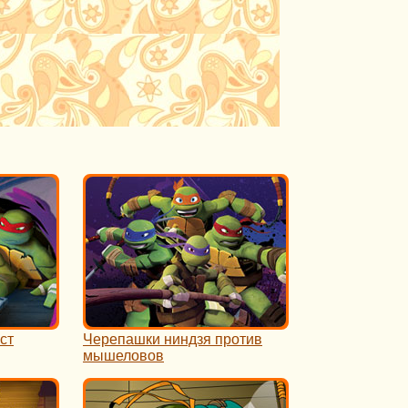
ст
Черепашки ниндзя против
мышеловов