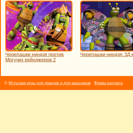
Черепашки ниндзя против
Черепашки ниндзя: 3Д 
Могучих рейнджеров 2
©
Мультики игры для девочек и для мальчиков
Форма контакта