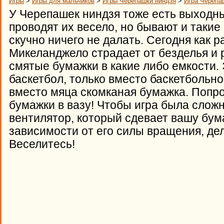
Игры
>
Игры для мальчиков
>
Игры Черепашки ниндзя
>
Игра Черепа
У Черепашек ниндзя тоже есть выходны
проводят их весело, но бывают и такие
скучно ничего не далать. Сегодня как р
Микеланджело страдает от безделья и 
смятые бумажки в какие либо емкости.
баскетбол, только вместо баскетбольног
вместо мяца скомканая бумажка. Попро
бумажки в вазу! Чтобы игра была сложн
вентилятор, который сдевает вашу бум
зависимости от его силы вращения, дел
Веселитесь!