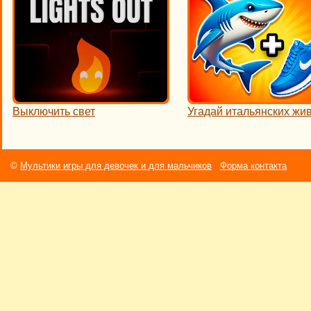
Выключить свет
Угадай итальянских жи
©
Мультики игры для девочек и для мальчиков
Форма контакта