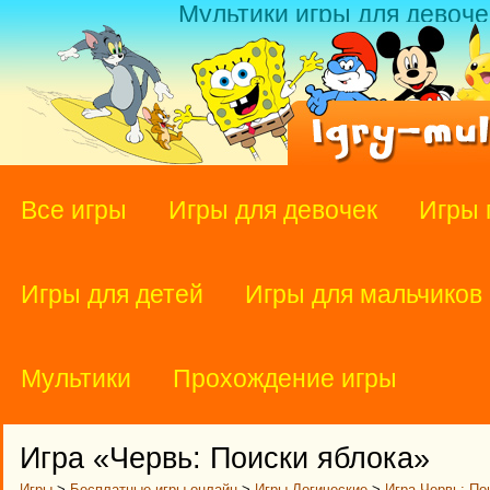
Мультики игры для девоче
Все игры
Игры для девочек
Игры 
Игры для детей
Игры для мальчиков
Мультики
Прохождение игры
Игра «Червь: Поиски яблока»
Игры
>
Бесплатные игры онлайн
>
Игры Логические
>
Игра Червь: По