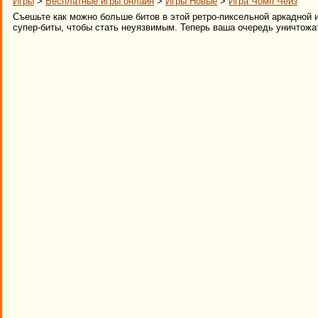
Игры
>
Бесплатные игры онлайн
>
Игры Новые
>
Игра Чомп Чейз
Съешьте как можно больше битов в этой ретро-пиксельной аркадной и
супер-биты, чтобы стать неуязвимым. Теперь ваша очередь уничтожа