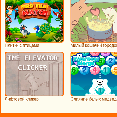
Плитки с птицами
Милый кошачий городо
Лифтовой кликер
Слияние белых медвед