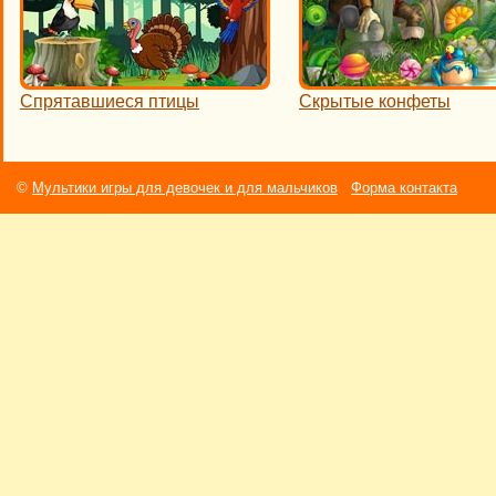
Спрятавшиеся птицы
Скрытые конфеты
©
Мультики игры для девочек и для мальчиков
Форма контакта