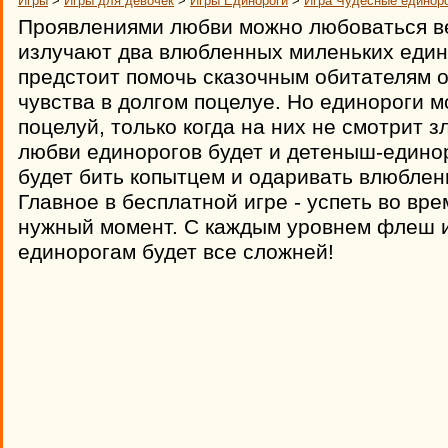
Игры
>
Игры для девочек
>
Игры Единороги
>
Игра Чудесные единор
Проявлениями любви можно любоваться ве
излучают два влюбленных миленьких един
предстоит помочь сказочным обитателям о
чувства в долгом поцелуе. Но единороги м
поцелуй, только когда на них не смотрит з
любви единорогов будет и детеныш-единор
будет бить копытцем и одаривать влюбле
Главное в бесплатной игре - успеть во вр
нужный момент. С каждым уровнем флеш 
единорогам будет все сложней!