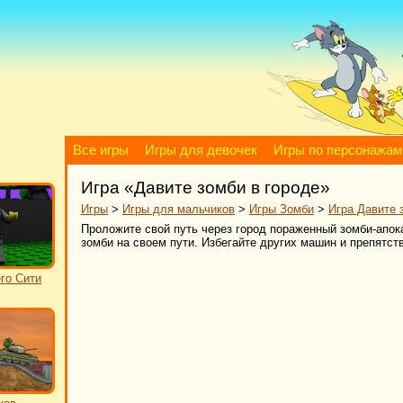
Все игры
Игры для девочек
Игры по персонажам
Игра «Давите зомби в городе»
Игры
>
Игры для мальчиков
>
Игры Зомби
>
Игра Давите 
Проложите свой путь через город пораженный зомби-апок
зомби на своем пути. Избегайте других машин и препятст
го Сити