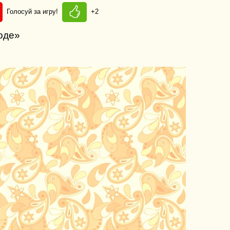
Голосуй за игру!
+2
роде»