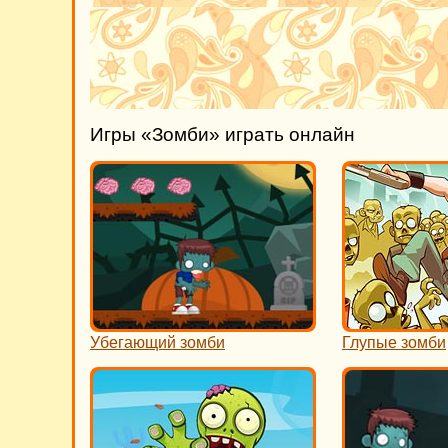
Игры «Зомби» играть онлайн
Убегающий зомби
Глупые зомби