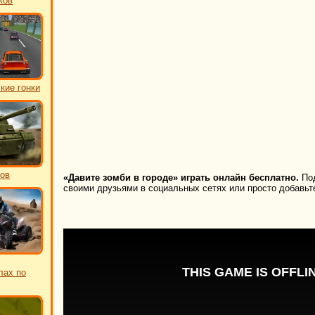
ков
кие гонки
ков
«Давите зомби в городе» играть онлайн бесплатно.
Под
своими друзьями в социальных сетях или просто добавьте
лах по