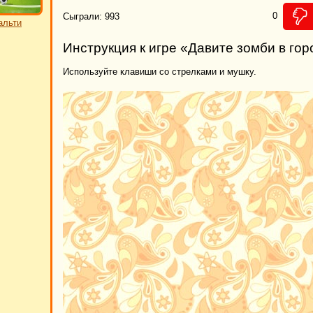
0
Сыграли: 993
альти
Инструкция к игре «Давите зомби в го
Используйте клавиши со стрелками и мушку.