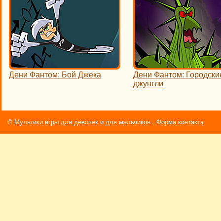
Дени Фантом: Бой Джека
Дени Фантом: Городски
джунгли
©
Мультики игры для девочек и для мальчиков
Форма контакта