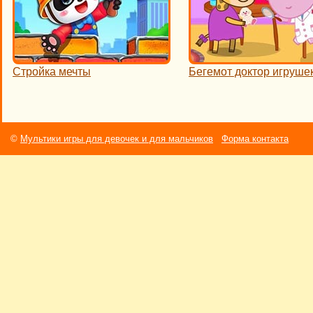
Стройка мечты
Бегемот доктор игруше
©
Мультики игры для девочек и для мальчиков
Форма контакта