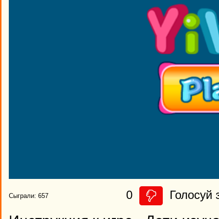
0
Голосуй з
Сыграли: 657