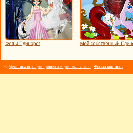
Фея и Единорог
Мой собственный Един
©
Мультики игры для девочек и для мальчиков
Форма контакта