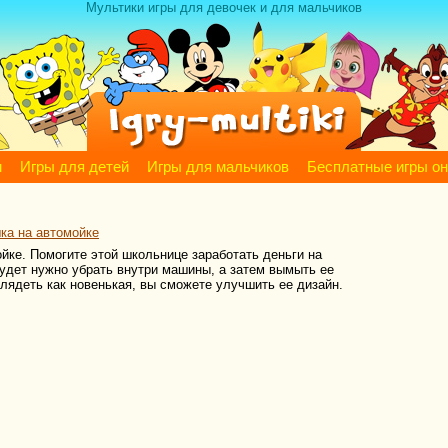
Мультики игры для девочек и для мальчиков
м
Игры для детей
Игры для мальчиков
Бесплатные игры о
ка на автомойке
йке. Помогите этой школьнице заработать деньги на
удет нужно убрать внутри машины, а затем вымыть ее
глядеть как новенькая, вы сможете улучшить ее дизайн.