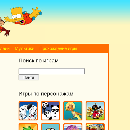
нлайн
Мультики
Прохождение игры
Поиск по играм
Игры по персонажам