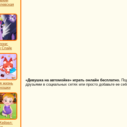
нький
олевская
пони:
и Спайк
«Девушка на автомойке» играть онлайн бесплатно.
Под
я жизнь
друзьями в социальных сетях или просто добавьте ее себ
 кошки
Хейзел:
ги