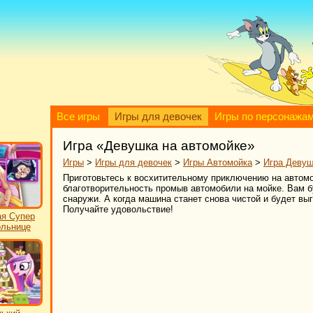
Все игры
Игры для девочек
Игры по персонажа
Игра «Девушка на автомойке»
Игры
>
Игры для девочек
>
Игры Автомойка
>
Игра Девуш
Приготовьтесь к восхитительному приключению на автомо
благотворительность промыв автомобили на мойке. Вам б
снаружи. А когда машина станет снова чистой и будет вы
Получайте удовольствие!
я Супер
ольнице