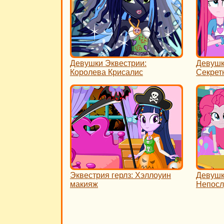
Девушки Эквестрии:
Девушк
Королева Крисалис
Секрет
Эквестрия герлз: Хэллоуин
Девушк
макияж
Непосл