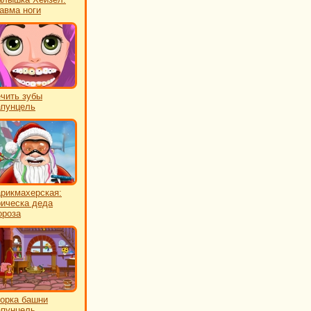
авма ноги
чить зубы
пунцель
рикмахерская:
ическа деда
роза
орка башни
пунцель