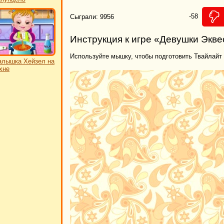
-58
Сыграли: 9956
Инструкция к игре «Девушки Экве
Используйте мышку, чтобы подготовить Твайлайт 
лышка Хейзел на
хне