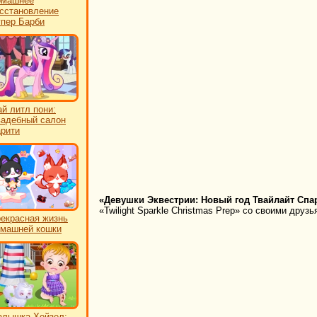
омашнее
сстановление
пер Барби
й литл пони:
адебный салон
рити
«Девушки Эквестрии: Новый год Твайлайт Спар
«Twilight Sparkle Christmas Prep» со своими друз
екрасная жизнь
машней кошки
лышка Хейзел: