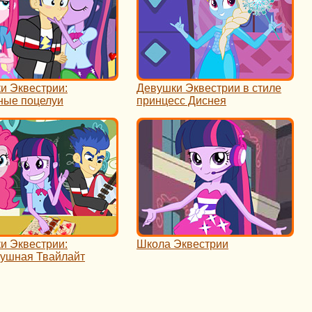
и Эквестрии:
Девушки Эквестрии в стиле
ные поцелуи
принцесс Диснея
и Эквестрии:
Школа Эквестрии
ушная Твайлайт