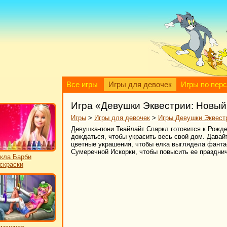
Все игры
Игры для девочек
Игры по пер
Игра «Девушки Эквестрии: Новый
Игры
>
Игры для девочек
>
Игры Девушки Эквест
Девушка-пони Твайлайт Спаркл готовится к Рожде
дождаться, чтобы украсить весь свой дом. Дава
цветные украшения, чтобы елка выглядела фанта
Сумеречной Искорки, чтобы повысить ее празднич
кла Барби
скраски