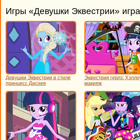
Игры «Девушки Эквестрии» игра
Девушки Эквестрии в стиле
Эквестрия герлз: Хэлло
принцесс Диснея
макияж