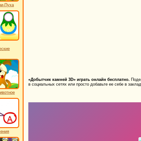
ни-Пуха
еские
«Добытчик камней 3D» играть онлайн бесплатно.
Подел
в социальных сетях или просто добавьте ее себе в заклад
ивотное
чения