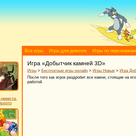
Все игры
Игры для девочек
Игры по персонажам
Игра «Добытчик камней 3D»
Игры
>
Бесплатные игры онлайн
>
Игры Новые
>
Игра До
После того как игрок раздробит все камни, стоящие на ег
работой.
-невеста:
болото