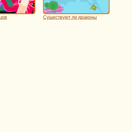
цов
Существуют ли драконы