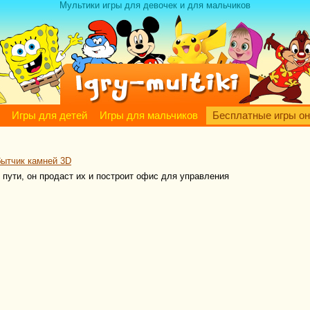
Мультики игры для девочек и для мальчиков
Игры для детей
Игры для мальчиков
Бесплатные игры о
бытчик камней 3D
о пути, он продаст их и построит офис для управления