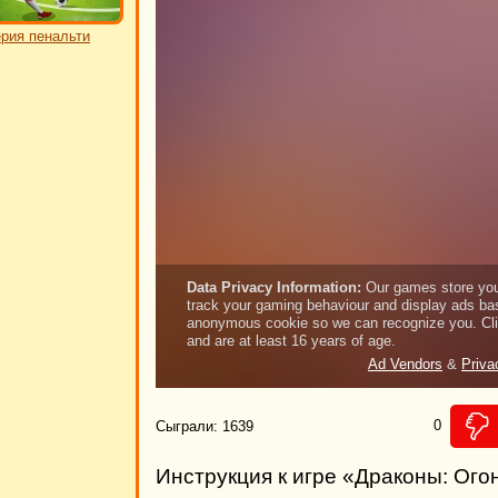
рия пенальти
0
Сыграли: 1639
Инструкция к игре «Драконы: Ого