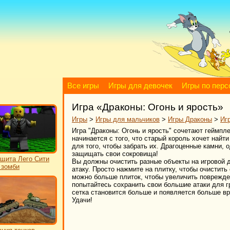
Все игры
Игры для девочек
Игры по пер
Игра «Драконы: Огонь и ярость»
Игры
>
Игры для мальчиков
>
Игры Драконы
>
Иг
Игра "Драконы: Огонь и ярость" сочетают геймпл
начинается с того, что старый король хочет най
для того, чтобы забрать их. Драгоценные камни,
защищать свои сокровища!
щита Лего Сити
Вы должны очистить разные объекты на игровой 
 зомби
атаку. Просто нажмите на плитку, чтобы очистить 
можно больше плиток, чтобы увеличить поврежден
попытайтесь сохранить свои большие атаки для г
сетка становится больше и появляется больше вр
Удачи!