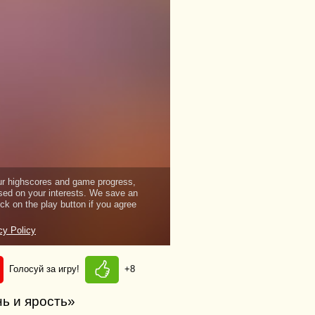
Голосуй за игру!
+8
нь и ярость»