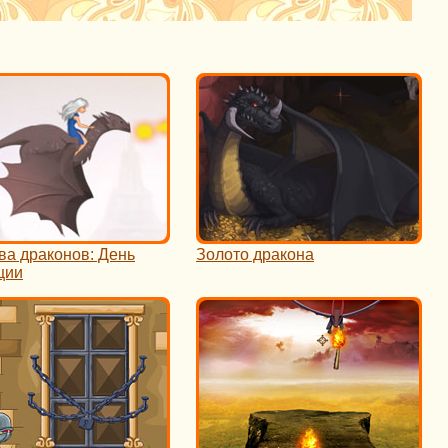
ва драконов: День
Золото дракона
ции