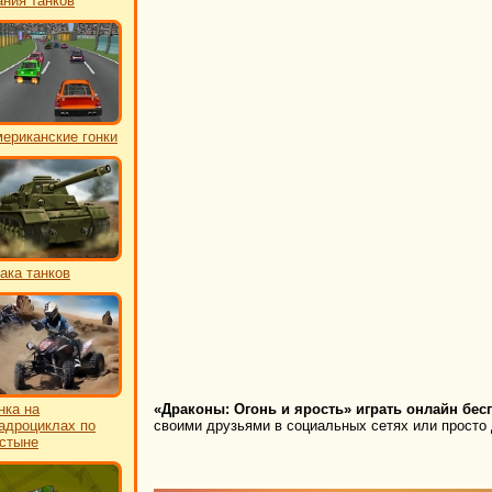
ния танков
ериканские гонки
ака танков
нка на
«Драконы: Огонь и ярость» играть онлайн бес
адроциклах по
своими друзьями в социальных сетях или просто 
стыне