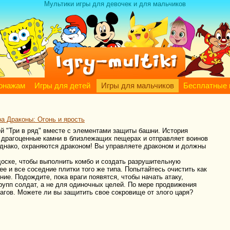
Мультики игры для девочек и для мальчиков
сонажам
Игры для детей
Игры для мальчиков
Бесплатные 
ра Драконы: Огонь и ярость
ей "Три в ряд" вместе с элементами защиты башни. История
ти драгоценные камни в близлежащих пещерах и отправляет воинов
 однако, охраняются драконом! Вы управляете драконом и должны
доске, чтобы выполнить комбо и создать разрушительную
ее и все соседние плитки того же типа. Попытайтесь очистить как
ие. Подождите, пока враги появятся, чтобы начать атаку,
рупп солдат, а не для одиночных целей. По мере продвижения
агов. Можете ли вы защитить свое сокровище от злого царя?