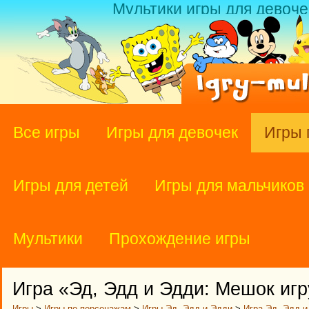
Мультики игры для девоче
Все игры
Игры для девочек
Игры 
Игры для детей
Игры для мальчиков
Мультики
Прохождение игры
Игра «Эд, Эдд и Эдди: Мешок иг
Игры
>
Игры по персонажам
>
Игры Эд, Эдд и Эдди
>
Игра Эд, Эдд 