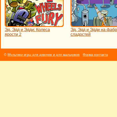
Эд, Эдд и Эдди: Колеса
Эд, Эдд и Эдди на фаб
ярости 2
сладостей
©
Мультики игры для девочек и для мальчиков
Форма контакта